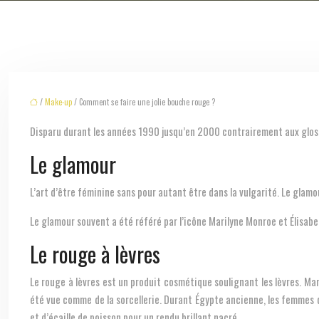
/
Make-up
/ Comment se faire une jolie bouche rouge ?
Disparu durant les années 1990 jusqu’en 2000 contrairement aux gloses
Le glamour
L’art d’être féminine sans pour autant être dans la vulgarité. Le glamou
Le glamour souvent a été référé par l’icône Marilyne Monroe et Élisabe
Le rouge à lèvres
Le rouge à lèvres est un produit cosmétique soulignant les lèvres. Ma
été vue comme de la sorcellerie. Durant Égypte ancienne, les femmes
et d’écaille de poisson pour un rendu brillant nacré.